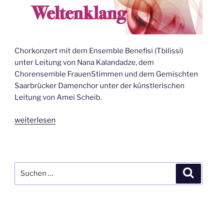
Chorkonzert mit dem Ensemble Benefisi (Tbilissi)
unter Leitung von Nana Kalandadze, dem
Chorensemble FrauenStimmen und dem Gemischten
Saarbrücker Damenchor unter der künstlerischen
Leitung von Amei Scheib.
„Klänge
weiterlesen
der
Welt
–
Weltenklang
Suchen
Suche
–
nach:
Konzert
zur
Städtepartnerschaft