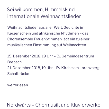
Chormusik
und
VERÖFFENTLICHT
Sei willkommen, Himmelskind –
AM
Klavierwerke
internationale Weihnachtslieder
aus
nordischen
Weihnachtslieder aus aller Welt, Gedichte im
Ländern“
Kerzenschein und afrikanische Rhythmen – das
Chorensemble FrauenStimmen lädt ein zu einer
musikalischen Einstimmung auf Weihnachten.
15. Dezember 2018, 19 Uhr – Ev. Gemeindezentrum
Brebach
21. Dezember 2018, 19 Uhr – Ev. Kirche am Lorenzberg
Schafbrücke
„Sei
weiterlesen
willkommen,
Himmelskind
–
VERÖFFENTLICHT
Nordwärts – Chormusik und Klavierwerke
AM
internationale