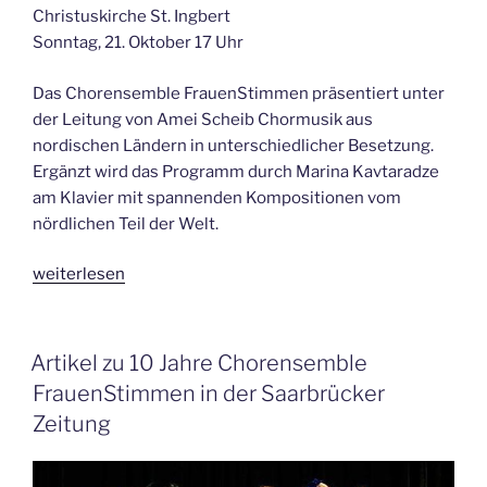
Christuskirche St. Ingbert
Sonntag, 21. Oktober 17 Uhr
Das Chorensemble FrauenStimmen präsentiert unter
der Leitung von Amei Scheib Chormusik aus
nordischen Ländern in unterschiedlicher Besetzung.
Ergänzt wird das Programm durch Marina Kavtaradze
am Klavier mit spannenden Kompositionen vom
nördlichen Teil der Welt.
„Nordwärts
weiterlesen
–
Chormusik
und
VERÖFFENTLICHT
Artikel zu 10 Jahre Chorensemble
AM
Klavierwerke
FrauenStimmen in der Saarbrücker
aus
Zeitung
nordischen
Ländern“