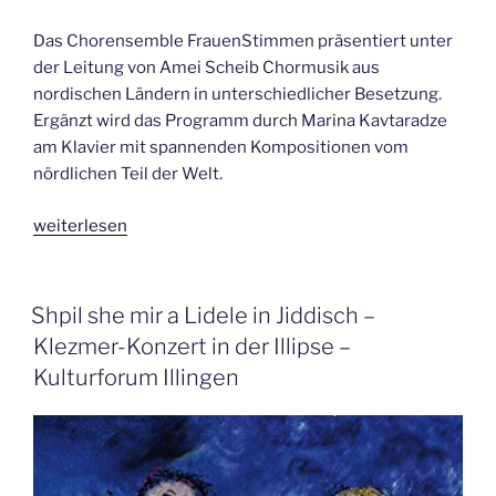
Das Chorensemble FrauenStimmen präsentiert unter
der Leitung von Amei Scheib Chormusik aus
nordischen Ländern in unterschiedlicher Besetzung.
Ergänzt wird das Programm durch Marina Kavtaradze
am Klavier mit spannenden Kompositionen vom
nördlichen Teil der Welt.
„Nordwärts
weiterlesen
–
Chormusik
und
VERÖFFENTLICHT
Shpil she mir a Lidele in Jiddisch –
AM
Klavierwerke
Klezmer-Konzert in der Illipse –
aus
Kulturforum Illingen
nordischen
Ländern“