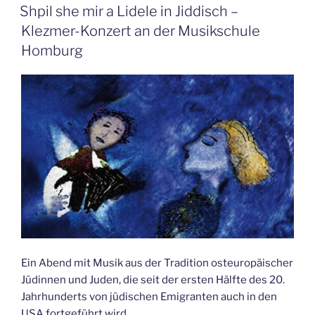
a
VERÖFFENTLICHT
Shpil she mir a Lidele in Jiddisch –
AM
Lidele
Klezmer-Konzert an der Musikschule
in
Homburg
Jiddisch
–
Klezmer-
Konzert
in
der
Illipse
–
Kulturforum
Illingen“
Ein Abend mit Musik aus der Tradition osteuropäischer
Jüdinnen und Juden, die seit der ersten Hälfte des 20.
Jahrhunderts von jüdischen Emigranten auch in den
USA fortgeführt wird.