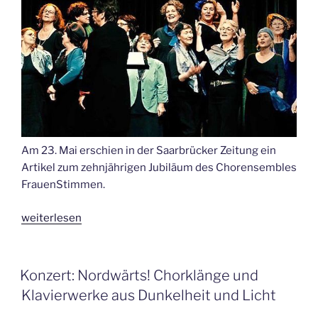
Am 23. Mai erschien in der Saarbrücker Zeitung ein
Artikel zum zehnjährigen Jubiläum des Chorensembles
FrauenStimmen.
„Artikel
weiterlesen
zu
10
Jahre
VERÖFFENTLICHT
Konzert: Nordwärts! Chorklänge und
AM
Chorensemble
Klavierwerke aus Dunkelheit und Licht
FrauenStimmen