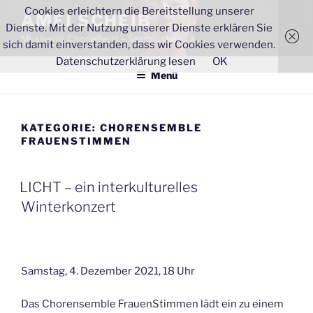
Zum
Cookies erleichtern die Bereitstellung unserer
AMEI SCHEIB
Inhalt
Dienste. Mit der Nutzung unserer Dienste erklären Sie
Musikerin, Chorleiterin – Saarbrücken
springen
sich damit einverstanden, dass wir Cookies verwenden.
Datenschutzerklärung lesen
OK
Menü
KATEGORIE:
CHORENSEMBLE
FRAUENSTIMMEN
VERÖFFENTLICHT
LICHT – ein interkulturelles
AM
Winterkonzert
Samstag, 4. Dezember 2021, 18 Uhr
Das Chorensemble FrauenStimmen lädt ein zu einem