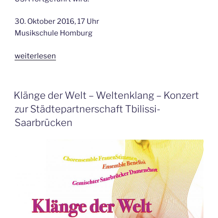
30. Oktober 2016, 17 Uhr
Musikschule Homburg
„Shpil
weiterlesen
she
mir
a
VERÖFFENTLICHT
Klänge der Welt – Weltenklang – Konzert
AM
Lidele
zur Städtepartnerschaft Tbilissi-
in
Saarbrücken
Jiddisch
–
Klezmer-
Konzert
an
der
Musikschule
Homburg“