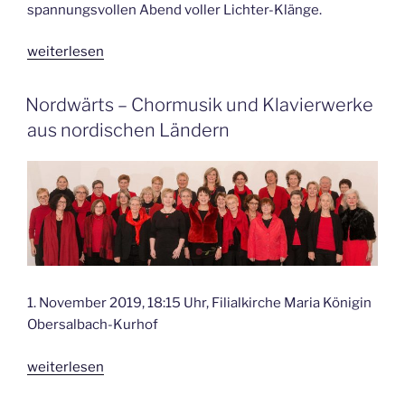
spannungsvollen Abend voller Lichter-Klänge.
„LICHT
weiterlesen
–
ein
VERÖFFENTLICHT
Nordwärts – Chormusik und Klavierwerke
AM
interkulturelles
aus nordischen Ländern
Winterkonzert“
1. November 2019, 18:15 Uhr, Filialkirche Maria Königin
Obersalbach-Kurhof
„Nordwärts
weiterlesen
–