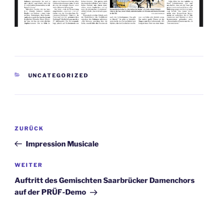
KATEGORIEN
UNCATEGORIZED
Beitragsnavigation
Vorheriger
ZURÜCK
Beitrag
Impression Musicale
Nächster
WEITER
Beitrag
Auftritt des Gemischten Saarbrücker Damenchors
auf der PRÜF-Demo