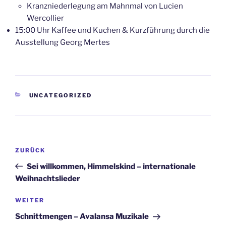
Kranzniederlegung am Mahnmal von Lucien
Wercollier
15:00 Uhr Kaffee und Kuchen & Kurzführung durch die
Ausstellung Georg Mertes
KATEGORIEN
UNCATEGORIZED
Beitragsnavigation
Vorheriger
ZURÜCK
Beitrag
Sei willkommen, Himmelskind – internationale
Weihnachtslieder
Nächster
WEITER
Beitrag
Schnittmengen – Avalansa Muzikale