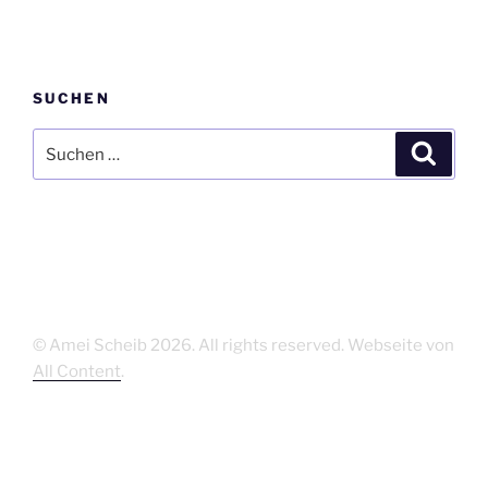
SUCHEN
Suchen
Suche
nach:
© Amei Scheib
2026. All rights reserved. Webseite von
All Content
.