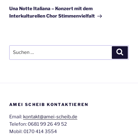
Beitrag
Una Notte Italiana – Konzert mit dem
Interkulturellen Chor Stimmenvielfalt
Suchen
Suche
nach:
AMEI SCHEIB KONTAKTIEREN
Email:
kontakt@amei-scheib.de
Telefon: 0681 99 26 49 52
Mobil: 0170 414 3554