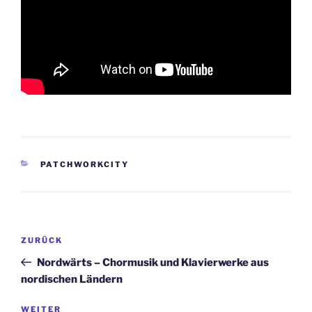
KATEGORIEN
PATCHWORKCITY
Beitragsnavigation
Vorheriger
ZURÜCK
Beitrag
Nordwärts – Chormusik und Klavierwerke aus
nordischen Ländern
Nächster
WEITER