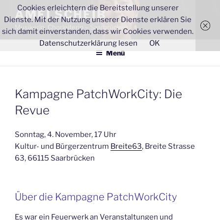
Zum
Cookies erleichtern die Bereitstellung unserer
AMEI SCHEIB
Inhalt
Dienste. Mit der Nutzung unserer Dienste erklären Sie
Musikerin, Chorleiterin – Saarbrücken
springen
sich damit einverstanden, dass wir Cookies verwenden.
Datenschutzerklärung lesen
OK
Menü
Kampagne PatchWorkCity: Die
Revue
Sonntag, 4. November, 17 Uhr
Kultur- und Bürgerzentrum
Breite63
, Breite Strasse
63, 66115 Saarbrücken
Über die Kampagne PatchWorkCity
Es war ein Feuerwerk an Veranstaltungen und